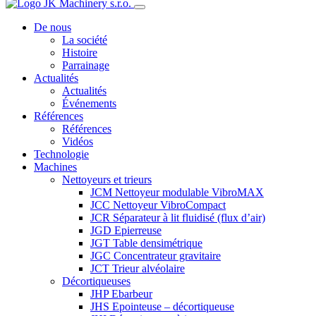
De nous
La société
Histoire
Parrainage
Actualités
Actualités
Événements
Références
Références
Vidéos
Technologie
Machines
Nettoyeurs et trieurs
JCM Nettoyeur modulable VibroMAX
JCC Nettoyeur VibroCompact
JCR Séparateur à lit fluidisé (flux d’air)
JGD Epierreuse
JGT Table densimétrique
JGC Concentrateur gravitaire
JCT Trieur alvéolaire
Décortiqueuses
JHP Ebarbeur
JHS Epointeuse – décortiqueuse