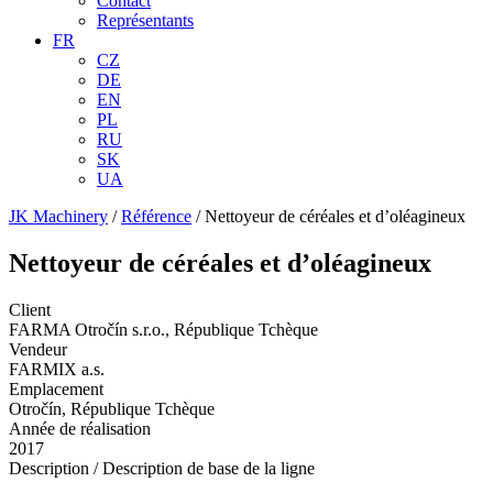
Contact
Représentants
FR
CZ
DE
EN
PL
RU
SK
UA
JK Machinery
/
Référence
/
Nettoyeur de céréales et d’oléagineux
Nettoyeur de céréales et d’oléagineux
Client
FARMA Otročín s.r.o., République Tchèque
Vendeur
FARMIX a.s.
Emplacement
Otročín, République Tchèque
Année de réalisation
2017
Description / Description de base de la ligne