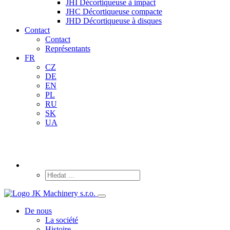
JHI Décortiqueuse à impact
JHC Décortiqueuse compacte
JHD Décortiqueuse à disques
Contact
Contact
Représentants
FR
CZ
DE
EN
PL
RU
SK
UA
De nous
La société
Histoire