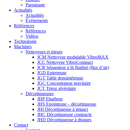
Parrainage
Actualités
Actualités
Événements
Références
Références
Vidéos
Technologie
Machines
Nettoyeurs et trieurs
JCM Nettoyeur modulable VibroMAX
JCC Nettoyeur VibroCompact
JCR Séparateur à lit fluidisé (flux d’air)
JGD Epierreuse
JGT Table densimétrique
JGC Concentrateur gravitaire
JCT Trieur alvéolaire
Décortiqueuses
JHP Ebarbeur
JHS Epointeuse – décortiqueuse
JHI Décortiqueuse à impact
JHC Décortiqueuse compacte
JHD Décortiqueuse à disques
Contact