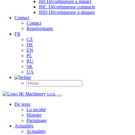
JHI Décortiqueuse à impact
JHC Décortiqueuse compacte
JHD Décortiqueuse à disques
Contact
Contact
Représentants
FR
CZ
DE
EN
PL
RU
SK
UA
De nous
La société
Histoire
Parrainage
Actualités
Actualités