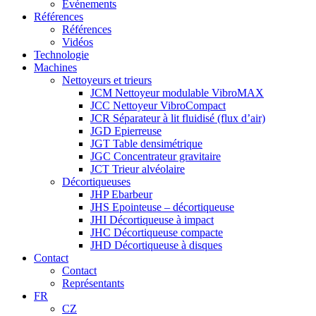
Événements
Références
Références
Vidéos
Technologie
Machines
Nettoyeurs et trieurs
JCM Nettoyeur modulable VibroMAX
JCC Nettoyeur VibroCompact
JCR Séparateur à lit fluidisé (flux d’air)
JGD Epierreuse
JGT Table densimétrique
JGC Concentrateur gravitaire
JCT Trieur alvéolaire
Décortiqueuses
JHP Ebarbeur
JHS Epointeuse – décortiqueuse
JHI Décortiqueuse à impact
JHC Décortiqueuse compacte
JHD Décortiqueuse à disques
Contact
Contact
Représentants
FR
CZ