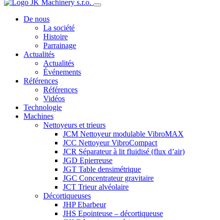
De nous
La société
Histoire
Parrainage
Actualités
Actualités
Événements
Références
Références
Vidéos
Technologie
Machines
Nettoyeurs et trieurs
JCM Nettoyeur modulable VibroMAX
JCC Nettoyeur VibroCompact
JCR Séparateur à lit fluidisé (flux d’air)
JGD Epierreuse
JGT Table densimétrique
JGC Concentrateur gravitaire
JCT Trieur alvéolaire
Décortiqueuses
JHP Ebarbeur
JHS Epointeuse – décortiqueuse