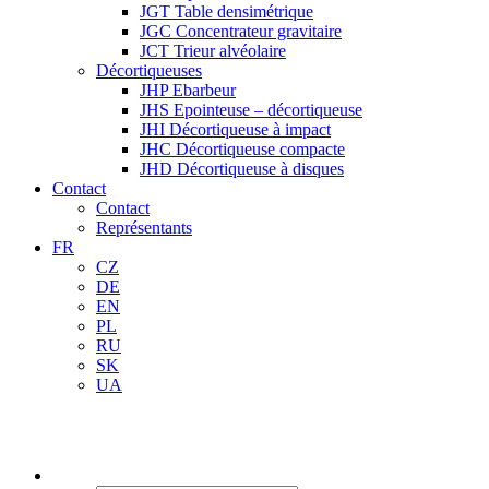
JGT Table densimétrique
JGC Concentrateur gravitaire
JCT Trieur alvéolaire
Décortiqueuses
JHP Ebarbeur
JHS Epointeuse – décortiqueuse
JHI Décortiqueuse à impact
JHC Décortiqueuse compacte
JHD Décortiqueuse à disques
Contact
Contact
Représentants
FR
CZ
DE
EN
PL
RU
SK
UA