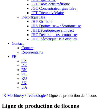
JGT Table densimétrique
JGC Concentrateur gravitaire
JCT Trieur alvéolaire
Décortiqueuses
JHP Ebarbeur
JHS Epointeuse – décortiqueuse
JHI Décortiqueuse à impact
JHC Décortiqueuse compacte
JHD Décortiqueuse à disques
Contact
Contact
Représentants
FR
CZ
DE
EN
PL
RU
SK
UA
JK Machinery
/
Technologie
/
Ligne de production de flocons
Ligne de production de flocons