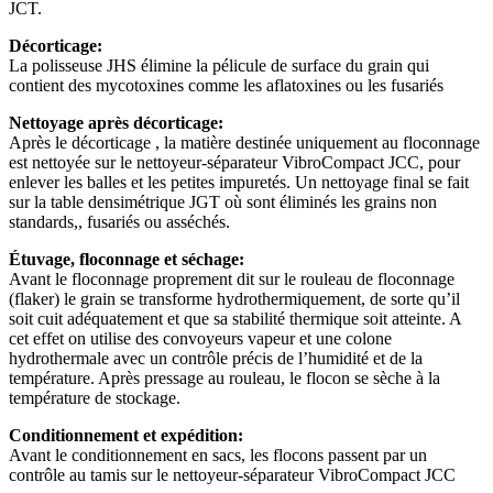
JCT.
Décorticage:
La polisseuse JHS élimine la pélicule de surface du grain qui
contient des mycotoxines comme les aflatoxines ou les fusariés
Nettoyage après décorticage:
Après le décorticage , la matière destinée uniquement au floconnage
est nettoyée sur le nettoyeur-séparateur VibroCompact JCC, pour
enlever les balles et les petites impuretés. Un nettoyage final se fait
sur la table densimétrique JGT où sont éliminés les grains non
standards,, fusariés ou asséchés.
Étuvage, floconnage et séchage:
Avant le floconnage proprement dit sur le rouleau de floconnage
(flaker) le grain se transforme hydrothermiquement, de sorte qu’il
soit cuit adéquatement et que sa stabilité thermique soit atteinte. A
cet effet on utilise des convoyeurs vapeur et une colone
hydrothermale avec un contrôle précis de l’humidité et de la
température. Après pressage au rouleau, le flocon se sèche à la
température de stockage.
Conditionnement et expédition:
Avant le conditionnement en sacs, les flocons passent par un
contrôle au tamis sur le nettoyeur-séparateur VibroCompact JCC