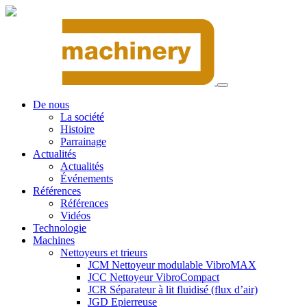
De nous
La société
Histoire
Parrainage
Actualités
Actualités
Événements
Références
Références
Vidéos
Technologie
Machines
Nettoyeurs et trieurs
JCM Nettoyeur modulable VibroMAX
JCC Nettoyeur VibroCompact
JCR Séparateur à lit fluidisé (flux d’air)
JGD Epierreuse