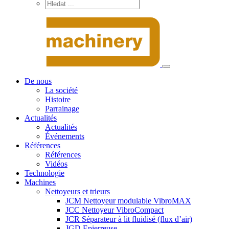
De nous
La société
Histoire
Parrainage
Actualités
Actualités
Événements
Références
Références
Vidéos
Technologie
Machines
Nettoyeurs et trieurs
JCM Nettoyeur modulable VibroMAX
JCC Nettoyeur VibroCompact
JCR Séparateur à lit fluidisé (flux d’air)
JGD Epierreuse