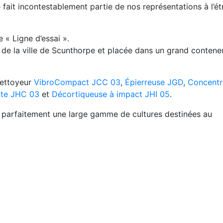
 fait incontestablement partie de nos représentations à l’é
e « Ligne d’essai ».
té de la ville de Scunthorpe et placée dans un grand contene
nettoyeur
VibroCompact JCC 03
,
Épierreuse JGD
,
Concentr
te JHC 03
et
Décortiqueuse à impact JHI 05
.
er parfaitement une large gamme de cultures destinées au